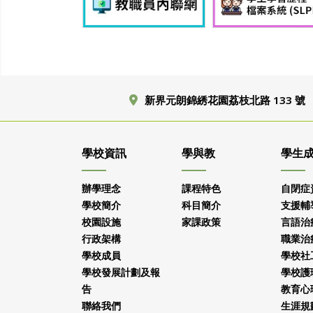
新界元朗錦綉花園荔枝北路 133 號
學校資訊
學與教
學生
辦學理念
課程特色
自閉症
學校簡介
科目簡介
支援輔
校園設施
家課政策
言語治
行政架構
職業治
學校成員
學校社
學校發展計劃及報
學校護
告
教育心
聯絡我們
生涯規