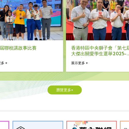
屆聯校講故事比賽
香港特區中央獅子會「第七
大傑出關愛學生選舉2025-
2026」
多 +
展示更多 +
瀏覽更多+