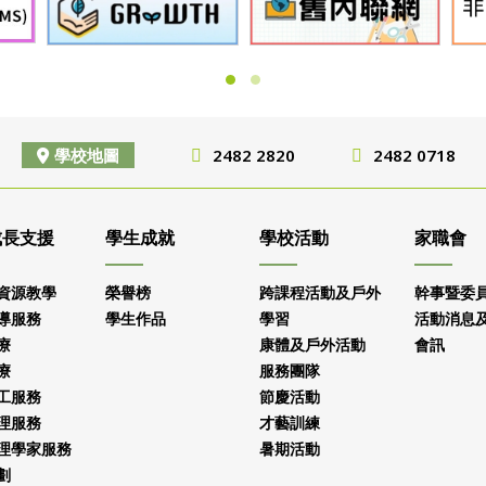
學校地圖
2482 2820
2482 0718
成長支援
學生成就
學校活動
家職會
資源教學
榮譽榜
跨課程活動及戶外
幹事暨委
導服務
學生作品
學習
活動消息
療
康體及戶外活動
會訊
療
服務團隊
工服務
節慶活動
理服務
才藝訓練
理學家服務
暑期活動
劃