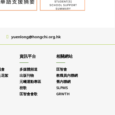
yuenlong@hongchi.org.hk
資訊平台
相關網站
員會
多媒體頻道
匡智會
及花絮
出版刊物
教職員内聯網
元曦運動專區
舊内聯網
校歌
SLPMS
匡智會會歌
GRWTH