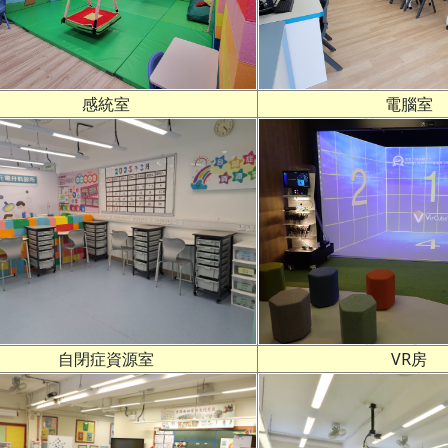
感統室
電腦室
自閉症資源室
VR房