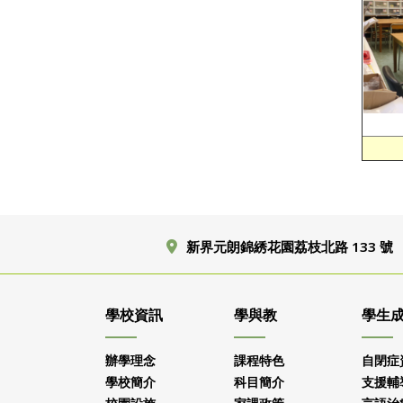
新界元朗錦綉花園荔枝北路 133 號
學校資訊
學與教
學生
辦學理念
課程特色
自閉症
學校簡介
科目簡介
支援輔