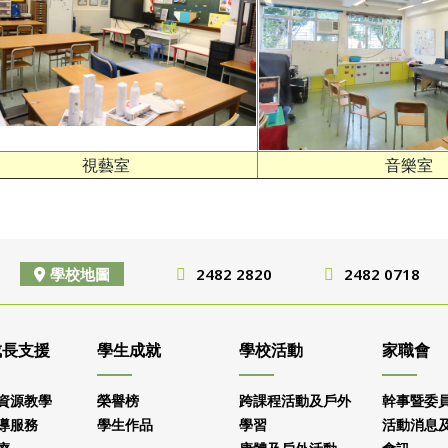
視藝室
音樂室
學校地圖
2482 2820
2482 0718
成長支援
學生成就
學校活動
家職會
資源教學
榮譽榜
跨課程活動及戶外
幹事暨委
導服務
學生作品
學習
活動消息