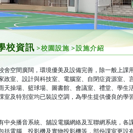
學校資訊
>校園設施
>設施介紹
校舍空間廣闊，環境優美及設備完善，除一般上課
家政室、設計與科技室、電腦室、自閉症資源室、
雨天操場、籃球場、圖書館、會議室、禮堂、學生
課室及特別室均已裝設空調，為學生提供優良的學
有中央播音系統、舖設電腦網絡及互聯網系統，各
包括電腦、投影機及實物投影機等，部份課室更設