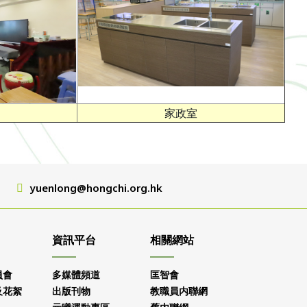
家政室
yuenlong@hongchi.org.hk
資訊平台
相關網站
員會
多媒體頻道
匡智會
及花絮
出版刊物
教職員内聯網