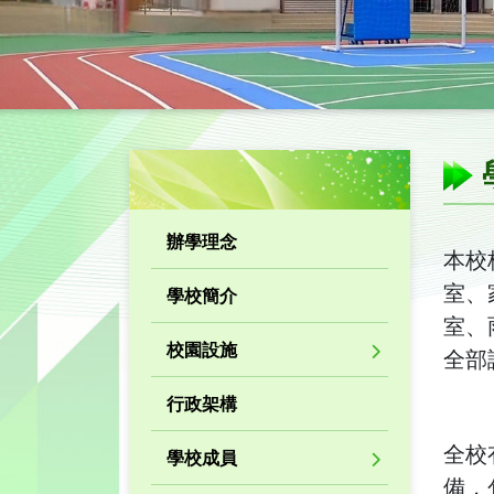
辦學理念
本校
室、
學校簡介
室、
校園設施
全部
行政架構
全校
學校成員
備，