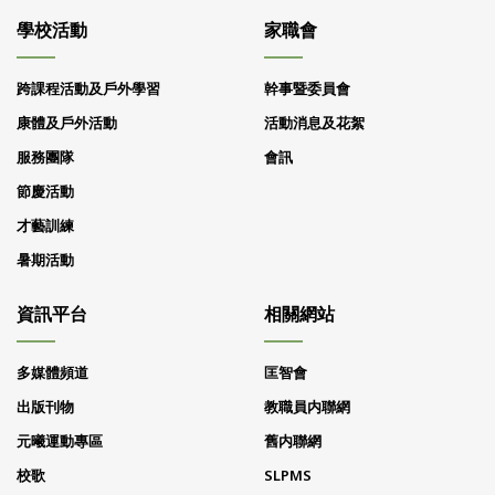
學校活動
家職會
跨課程活動及戶外學習
幹事暨委員會
康體及戶外活動
活動消息及花絮
服務團隊
會訊
節慶活動
才藝訓練
暑期活動
資訊平台
相關網站
多媒體頻道
匡智會
出版刊物
教職員内聯網
元曦運動專區
舊内聯網
校歌
SLPMS