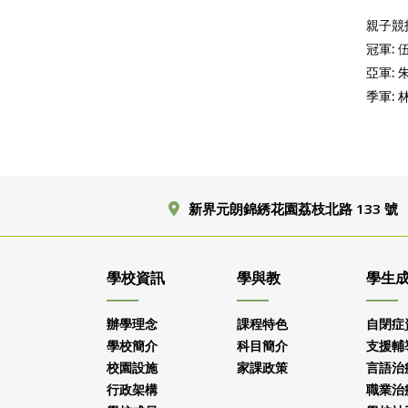
親子競
冠軍: 
亞軍: 
季軍: 
新界元朗錦綉花園荔枝北路 133 號
學校資訊
學與教
學生
辦學理念
課程特色
自閉症
學校簡介
科目簡介
支援輔
校園設施
家課政策
言語治
行政架構
職業治