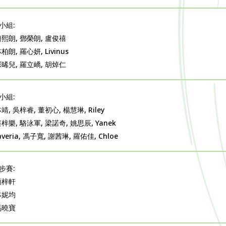
小組:
簡熙朗, 鄧榮朗, 盧俊禧
柏朗, 羅心妍, Livinus
彭晞兒, 羅立嶠, 胡焯仁
小組:
靖, 吳梓睿, 董初心, 楊慧琳, Riley
蔡梓樂, 駱泳軍, 梁諾奇, 姚思辰, Yanek
averia, 馮子寬, 謝茜琳, 羅佑佳, Chloe
步賽:
顏梓軒
林妮均
馬曉寶