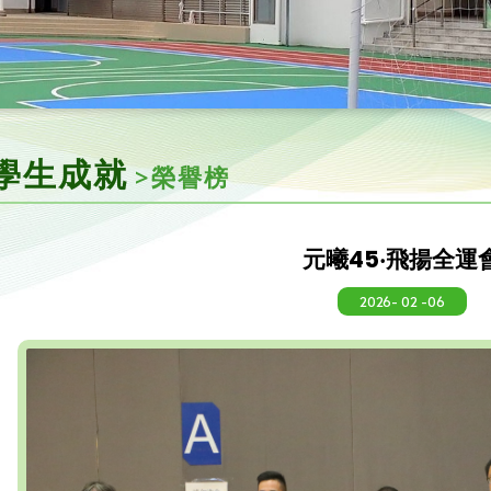
學生成就
>榮譽榜
元曦45‧飛揚全運
2026- 02 -06