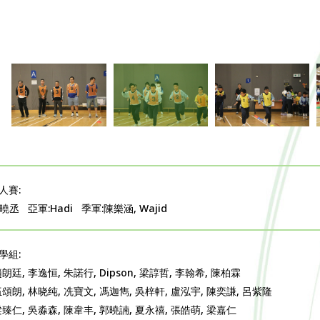
人賽:
曉丞 亞軍:Hadi 季軍:陳樂涵, Wajid
學組:
趙朗廷, 李逸恒, 朱諾行, Dipson, 梁諄哲, 李翰希, 陳柏霖
伍頌朗, 林晓纯, 冼寶文, 馮迦雋, 吳梓軒, 盧泓宇, 陳奕謙, 呂紫隆
梁臻仁, 吳淼森, 陳韋丰, 郭曉諵, 夏永禧, 張皓萌, 梁嘉仁