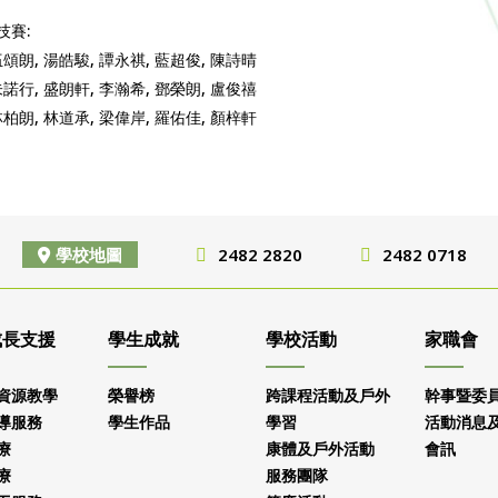
技賽:
伍頌朗, 湯皓駿, 譚永祺, 藍超俊, 陳詩晴
朱諾行, 盛朗軒, 李瀚希, 鄧榮朗, 盧俊禧
林柏朗, 林道承, 梁偉岸, 羅佑佳, 顏梓軒
學校地圖
2482 2820
2482 0718
成長支援
學生成就
學校活動
家職會
資源教學
榮譽榜
跨課程活動及戶外
幹事暨委
導服務
學生作品
學習
活動消息
療
康體及戶外活動
會訊
療
服務團隊