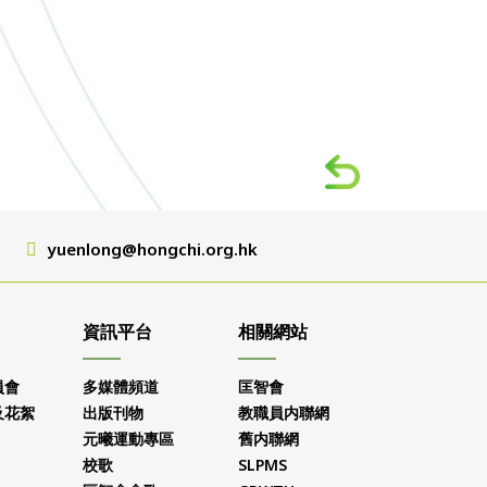
yuenlong@hongchi.org.hk
資訊平台
相關網站
員會
多媒體頻道
匡智會
及花絮
出版刊物
教職員内聯網
元曦運動專區
舊内聯網
校歌
SLPMS