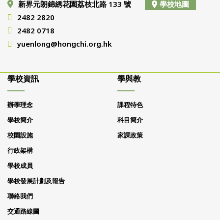
新界元朗錦綉花園荔枝北路 133 號
學校地圖
2482 2820
2482 0718
yuenlong@hongchi.org.hk
學校資訊
學與教
辦學理念
課程特色
學校簡介
科目簡介
校園設施
家課政策
行政架構
學校成員
學校發展計劃及報告
聯絡我們
交通路線圖