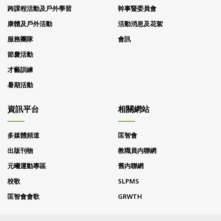
跨課程活動及戶外學習
幹事暨委員會
康體及戶外活動
活動消息及花絮
服務團隊
會訊
節慶活動
才藝訓練
暑期活動
資訊平台
相關網站
多媒體頻道
匡智會
出版刊物
教職員内聯網
元曦運動專區
舊内聯網
校歌
SLPMS
匡智會會歌
GRWTH