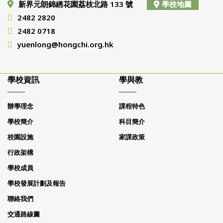
新界元朗錦綉花園荔枝北路 133 號
學校地圖
2482 2820
2482 0718
yuenlong@hongchi.org.hk
學校資訊
學與教
辦學理念
課程特色
學校簡介
科目簡介
校園設施
家課政策
行政架構
學校成員
學校發展計劃及報告
聯絡我們
交通路線圖