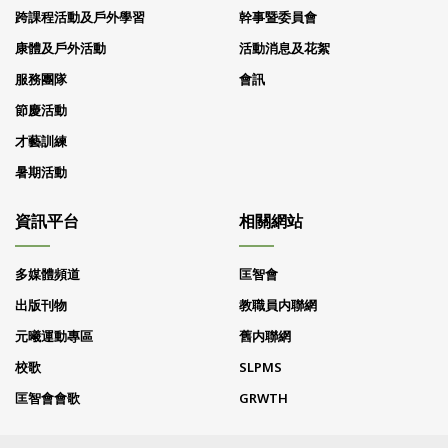
跨課程活動及戶外學習
幹事暨委員會
康體及戶外活動
活動消息及花絮
服務團隊
會訊
節慶活動
才藝訓練
暑期活動
資訊平台
相關網站
多媒體頻道
匡智會
出版刊物
教職員内聯網
元曦運動專區
舊内聯網
校歌
SLPMS
匡智會會歌
GRWTH