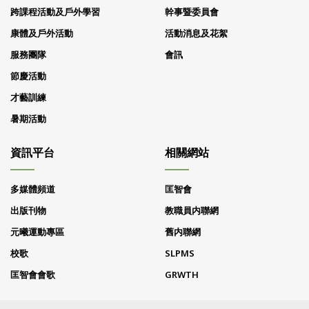
跨課程活動及戶外學習
幹事暨委員會
康體及戶外活動
活動消息及花絮
服務團隊
會訊
節慶活動
才藝訓練
暑期活動
資訊平台
相關網站
多媒體頻道
匡智會
出版刊物
教職員内聯網
元曦運動專區
舊内聯網
校歌
SLPMS
匡智會會歌
GRWTH