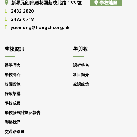
新界元朗錦綉花園荔枝北路 133 號
學校地圖
2482 2820
2482 0718
yuenlong@hongchi.org.hk
學校資訊
學與教
辦學理念
課程特色
學校簡介
科目簡介
校園設施
家課政策
行政架構
學校成員
學校發展計劃及報告
聯絡我們
交通路線圖