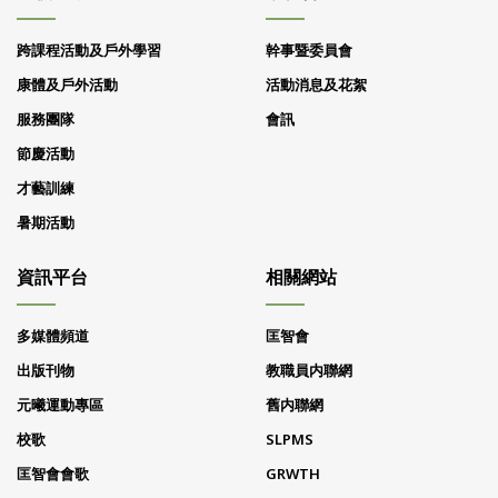
跨課程活動及戶外學習
幹事暨委員會
康體及戶外活動
活動消息及花絮
服務團隊
會訊
節慶活動
才藝訓練
暑期活動
資訊平台
相關網站
多媒體頻道
匡智會
出版刊物
教職員内聯網
元曦運動專區
舊内聯網
校歌
SLPMS
匡智會會歌
GRWTH