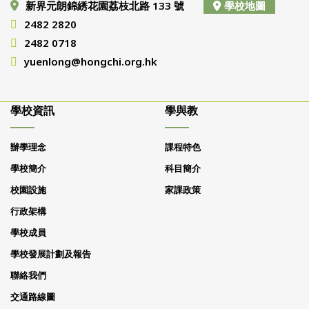
新界元朗錦綉花園荔枝北路 133 號
學校地圖
2482 2820
2482 0718
yuenlong@hongchi.org.hk
學校資訊
學與教
辦學理念
課程特色
學校簡介
科目簡介
校園設施
家課政策
行政架構
學校成員
學校發展計劃及報告
聯絡我們
交通路線圖