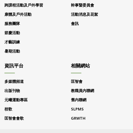
跨課程活動及戶外學習
幹事暨委員會
康體及戶外活動
活動消息及花絮
服務團隊
會訊
節慶活動
才藝訓練
暑期活動
資訊平台
相關網站
多媒體頻道
匡智會
出版刊物
教職員内聯網
元曦運動專區
舊内聯網
校歌
SLPMS
匡智會會歌
GRWTH