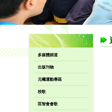
多媒體頻道
出版刊物
元曦運動專區
校歌
匡智會會歌