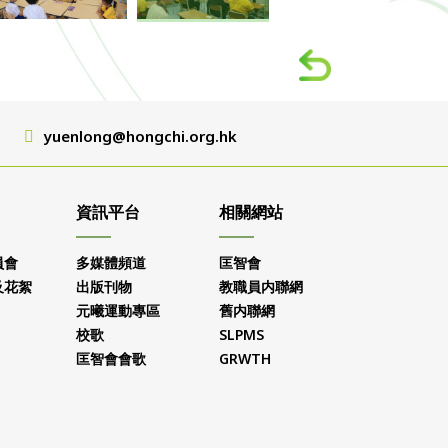
yuenlong@hongchi.org.hk
資訊平台
相關網站
員會
多媒體頻道
匡智會
及花絮
出版刊物
教職員内聯網
元曦運動專區
舊内聯網
校歌
SLPMS
匡智會會歌
GRWTH