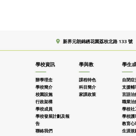
新界元朗錦綉花園荔枝北路 133 號
學校資訊
學與教
學生
辦學理念
課程特色
自閉症
學校簡介
科目簡介
支援輔
校園設施
家課政策
言語治
行政架構
職業治
學校成員
學校社
學校發展計劃及報
學校護
告
教育心
聯絡我們
生涯規